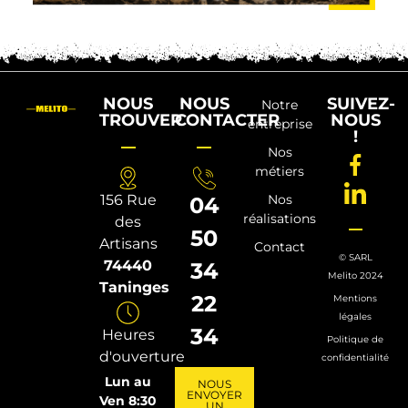
NOUS
NOUS
SUIVEZ-
Notre
TROUVER
CONTACTER
NOUS
entreprise
!
Nos
métiers
156 Rue
Nos
04
réalisations
des
50
Artisans
Contact
© SARL
74440
34
Melito 2024
Taninges
22
Mentions
légales
34
Heures
Politique de
d'ouverture
confidentialité
Lun au
NOUS
ENVOYER
Ven 8:30
UN