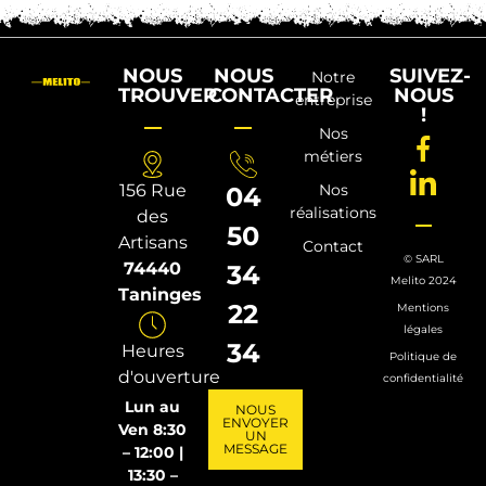
NOUS
NOUS
SUIVEZ-
Notre
TROUVER
CONTACTER
NOUS
entreprise
!
Nos
métiers
156 Rue
Nos
04
réalisations
des
50
Artisans
Contact
© SARL
74440
34
Melito 2024
Taninges
22
Mentions
légales
34
Heures
Politique de
d'ouverture
confidentialité
Lun au
NOUS
ENVOYER
Ven 8:30
UN
MESSAGE
– 12:00 |
13:30 –